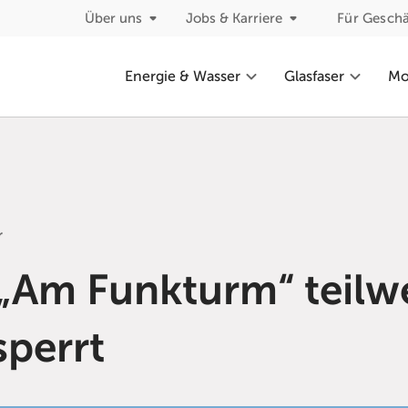
Über uns
Jobs & Karriere
Für Gesch
Energie & Wasser
Glasfaser
Mob
r
 „Am Funkturm“ teilw
sperrt