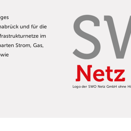
iges
abrück und für die
frastrukturnetze im
parten Strom, Gas,
owie
Logo der SWO Netz GmbH ohne H