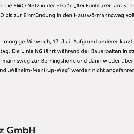
rt die
SWO Netz
in der Straße
„Am Funkturm“
am Schö
r 40 bis zur Einmündung in den Hauswörmannsweg
vol
r morgige Mittwoch, 17. Juli. Aufgrund anderer kurz
tag. Die
Linie N6
fährt während der Bauarbeiten in s
wörmannsweg zur Berningshöhe und dann wieder übe
“ und „Wilhelm-Mentrup-Weg“ werden nicht angefahre
tz GmbH