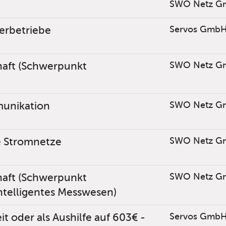
SWO Netz G
derbetriebe
Servos Gmb
haft (Schwerpunkt
SWO Netz G
munikation
SWO Netz G
le Stromnetze
SWO Netz G
haft (Schwerpunkt
SWO Netz G
telligentes Messwesen)
t oder als Aushilfe auf 603€ -
Servos Gmb