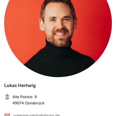
Lukas Hertwig
Alte Poststr. 9
49074
Osnabrück
waerme-vertrieb@swo.de