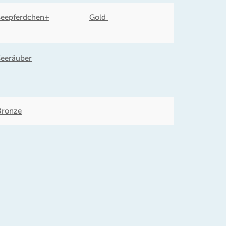
Seepferdchen+
Gold
Seeräuber
Bronze