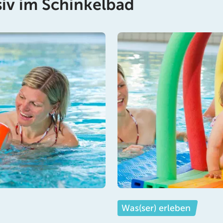
siv im Schinkelbad
Was(ser) erleben