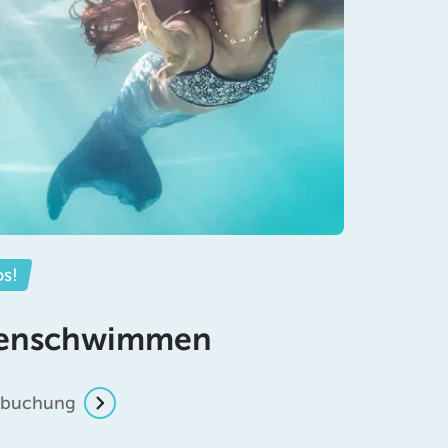
os!
uenschwimmen
inbuchung