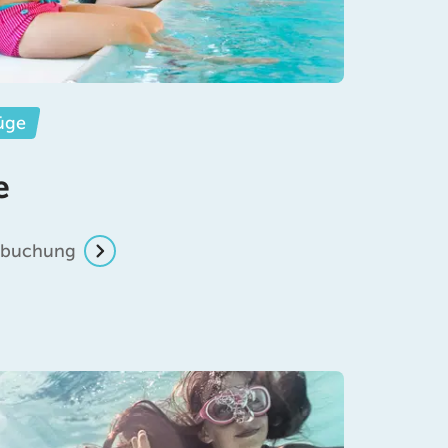
üge
e
inbuchung