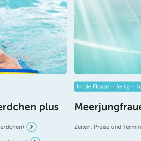
In die Flosse – fertig – l
erdchen plus
Meerjungfra
ferdchen)
Zeiten, Preise und Term