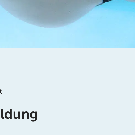
t
ildung