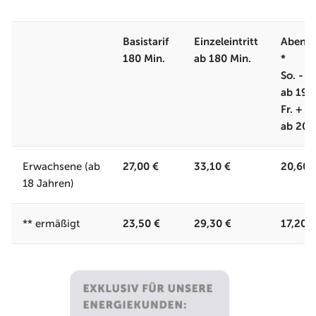
Basistarif
Einzeleintritt
Abendt
180 Min.
ab 180 Min.
*
So. - D
ab 19 
Fr. + Sa
ab 20 
27,00 €
33,10 €
20,60 
Erwachsene
(ab
18 Jahren)
23,50 €
29,30 €
17,20 €
** ermäßigt