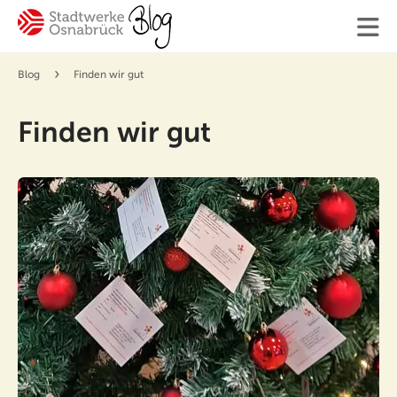
›
Blog
Finden wir gut
Finden
Ihre Suche
Finden wir gut
#Osnabrück
#Mitarbeiter
#SWO-NETZ
#Energie
#Mobilität
#Trinkwasser
#Hilfe
#Versorgung
Blogger:innen
Kontakt