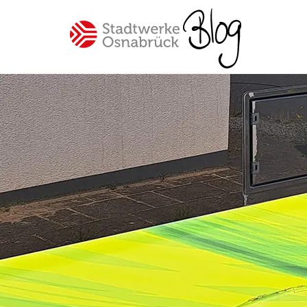
Spannende Einblicke in unser
Unternehmen Stadtwerke
Osnabrück
Beliebte Themen
#Osnabrück
#Mitarbeiter
#SWO-NETZ
#Energie
#Mobilität
#Trinkwasser
#Hilfe
#Versorgung