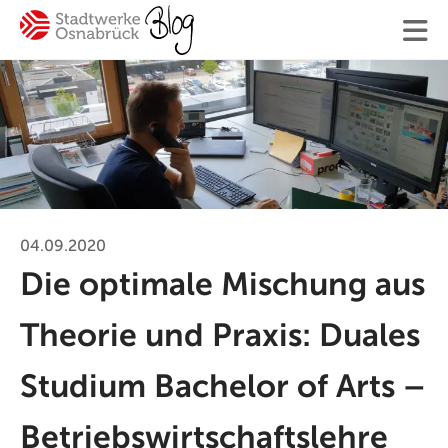
Finden
Ihre Suche
04.09.2020
Die optimale Mischung aus
#Osnabrück
#Mitarbeiter
#SWO-NETZ
#Energie
Theorie und Praxis: Duales
#Mobilität
#Trinkwasser
#Hilfe
#Versorgung
Studium Bachelor of Arts –
Blogger:innen
Betriebswirtschaftslehre
Kontakt