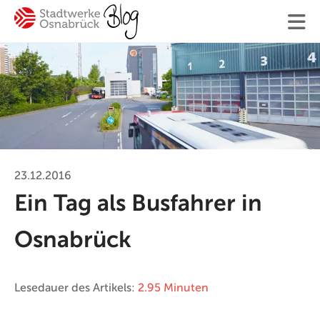
Finden
Ihre Suche
23.12.2016
Ein Tag als Busfahrer in
#Osnabrück
#Mitarbeiter
#SWO-NETZ
#Energie
Osnabrück
#Mobilität
#Trinkwasser
#Hilfe
#Versorgung
Blogger:innen
Lesedauer des Artikels:
2.95 Minuten
Kontakt