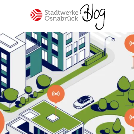
Spannende Einblicke in unser
Unternehmen Stadtwerke
Osnabrück
Beliebte Themen
#Osnabrück
#Mitarbeiter
#SWO-NETZ
#Energie
#Mobilität
#Trinkwasser
#Hilfe
#Versorgung