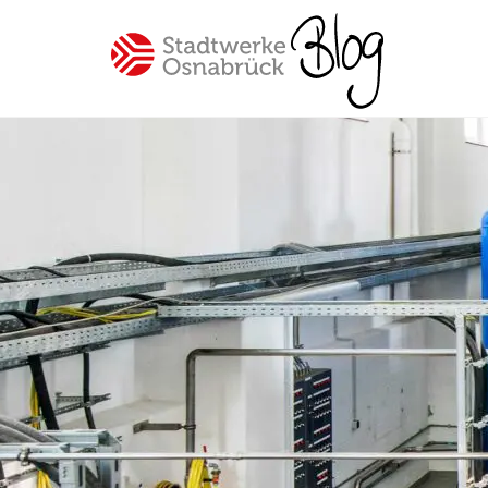
Spannende Einblicke in unser
Unternehmen Stadtwerke
Osnabrück
Beliebte Themen
#Osnabrück
#Mitarbeiter
#SWO-NETZ
#Energie
#Mobilität
#Trinkwasser
#Hilfe
#Versorgung