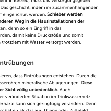
mehr in Betrieb, muss das Versorgungsgebiet
n. Das geschicht, indem im zusammenhängenden
" eingerichtet werden.
Schieber werden
nderen Weg in die Hausinstallationen der
an, denn so ein Eingriff in das
den, damit keine Druckstöße und somit
 trotzdem mit Wasser versorgt werden.
Eintrübungen
ieren, dass Eintrübungen entstehen. Durch die
asserohren mineralische Ablagerungen.
Diese
r Sicht völlig unbedenklich.
Auch
 veränderten Situation im Trinkwassernetz
rhärte kann sich geringfügig verändern. Denn
chaften als das aus Thiene oder Wittefeld.