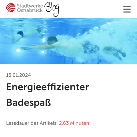
Finden
Ihre Suche
15.01.2024
Energieeffizienter
#Osnabrück
#Mitarbeiter
#SWO-NE
Badespaß
#Mobilität
#Trinkwasser
#Hilfe
#Ver
Blogger:innen
Lesedauer des Artikels:
2.63 Minuten
Kontakt