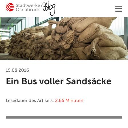
Finden
Ihre Suche
15.08.2016
Ein Bus voller Sandsäcke
#Osnabrück
#Mitarbeiter
#SWO-NE
#Mobilität
#Trinkwasser
#Hilfe
#Ver
Lesedauer des Artikels:
2.65 Minuten
Blogger:innen
Kontakt