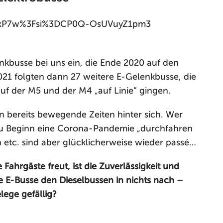
VSxP7w%3Fsi%3DCP0Q-OsUVuyZ1pm3
enkbusse bei uns ein, die Ende 2020 auf den
021 folgten dann 27 weitere E-Gelenkbusse, die
f der M5 und der M4 „auf Linie“ gingen.
bereits bewegende Zeiten hinter sich. Wer
zu Beginn eine Corona-Pandemie „durchfahren
 etc. sind aber glücklicherweise wieder passé…
Fahrgäste freut, ist die Zuverlässigkeit und
ie E-Busse den Dieselbussen in nichts nach –
lege gefällig?