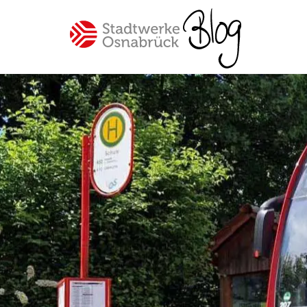
Spannende Einblicke in unser
Unternehmen Stadtwerke
Osnabrück
Beliebte Themen
#Osnabrück
#Mitarbeiter
#SWO-NETZ
#Energie
#Mobilität
#Trinkwasser
#Hilfe
#Versorgung