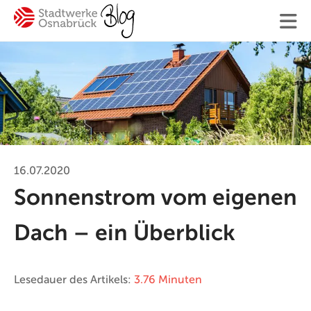
Finden
Ihre Suche
16.07.2020
Sonnenstrom vom eigenen
#Osnabrück
#Mitarbeiter
#SWO-NETZ
#Energie
Dach – ein Überblick
#Mobilität
#Trinkwasser
#Hilfe
#Versorgung
Blogger:innen
Lesedauer des Artikels:
3.76 Minuten
Kontakt