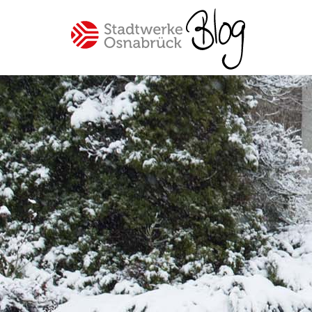
Spannende Einblicke in unser
Unternehmen Stadtwerke
Osnabrück
Beliebte Themen
#Osnabrück
#Mitarbeiter
#SWO-NETZ
#Energie
#Mobilität
#Trinkwasser
#Hilfe
#Versorgung