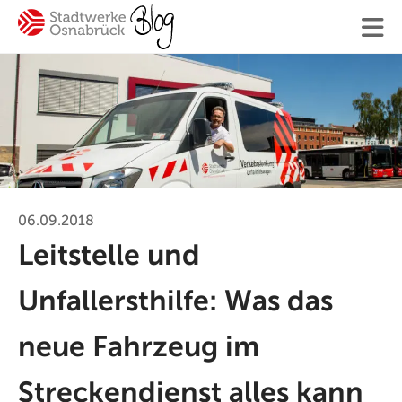
Finden
Ihre Suche
06.09.2018
Leitstelle und
#Osnabrück
#Mitarbeiter
#SWO-NE
Unfallersthilfe: Was das
#Mobilität
#Trinkwasser
#Hilfe
#Ver
neue Fahrzeug im
Blogger:innen
Streckendienst alles kann
Kontakt