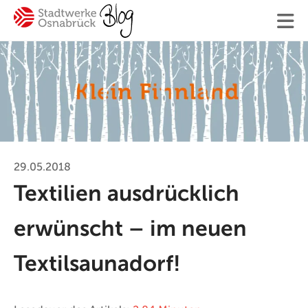
Finden
Ihre Suche
29.05.2018
Textilien ausdrücklich
#Osnabrück
#Mitarbeiter
#SWO-NETZ
#Energie
erwünscht – im neuen
#Mobilität
#Trinkwasser
#Hilfe
#Versorgung
Textilsaunadorf!
Blogger:innen
Kontakt