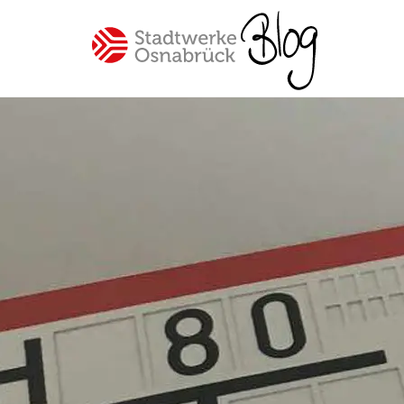
Spannende Einblicke in unser
Unternehmen Stadtwerke
Osnabrück
Beliebte Themen
#Osnabrück
#Mitarbeiter
#SWO-NETZ
#Energie
#Mobilität
#Trinkwasser
#Hilfe
#Versorgung